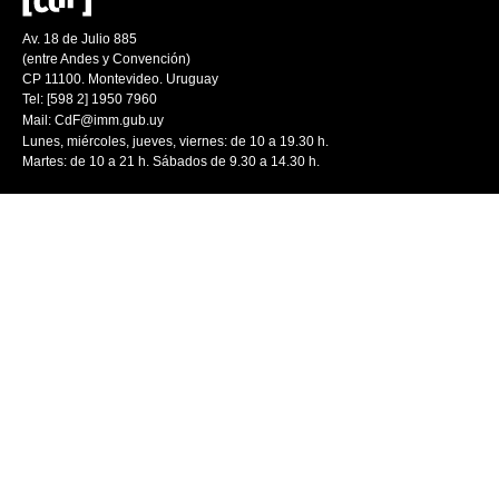
Av. 18 de Julio 885
(entre Andes y Convención)
CP 11100. Montevideo. Uruguay
Tel: [598 2] 1950 7960
Mail:
CdF@imm.gub.uy
Lunes, miércoles, jueves, viernes: de 10 a 19.30 h.
Martes: de 10 a 21 h. Sábados de 9.30 a 14.30 h.