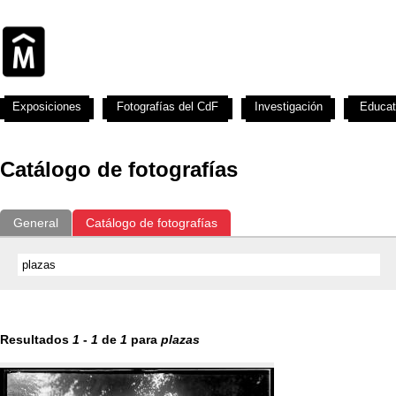
Exposiciones
Fotografías del CdF
Investigación
Educat
Catálogo de fotografías
General
Catálogo de fotografías
Resultados
1
-
1
de
1
para
plazas