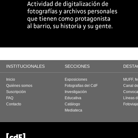
INSTITUCIONALES
SECCIONES
DESTA
Inicio
Exposiciones
MUFF, fes
Quiénes somos
Fotografías del CdF
Canal d
Suscripción
Investigación
Convoca
FAQ
Educativa
Líneas d
Contacto
Catálogo
Fotoviaj
Mediateca