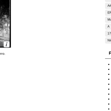
Ar
E
Mu
A
17
Ni
P
rro.