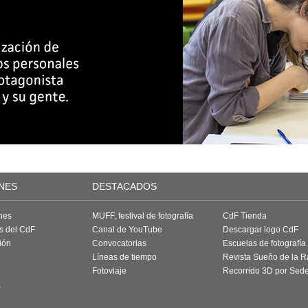
NES
DESTACADOS
nes
MUFF, festival de fotografía
CdF Tienda
as del CdF
Canal de YouTube
Descargar logo CdF
ión
Convocatorias
Escuelas de fotografía
Líneas de tiempo
Revista Sueño de la 
Fotoviaje
Recorrido 3D por Sed
a