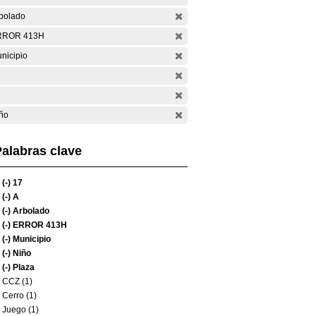
bolado
RROR 413H
nicipio
ño
alabras clave
(-)
17
(-)
A
(-)
Arbolado
(-)
ERROR 413H
(-)
Municipio
(-)
Niño
(-)
Plaza
CCZ (1)
Cerro (1)
Juego (1)