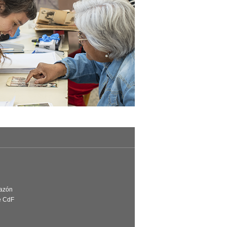
Razón
e CdF