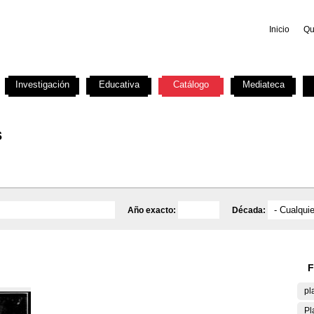
Inicio
Qu
Investigación
Educativa
Catálogo
Mediateca
s
Año exacto:
Década:
F
pl
Pl