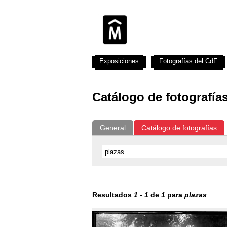
Exposiciones
Fotografías del CdF
Catálogo de fotografía
General
Catálogo de fotografías
Resultados
1
-
1
de
1
para
plazas