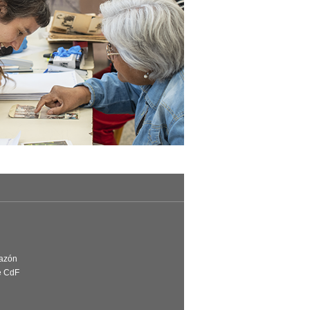
Razón
e CdF