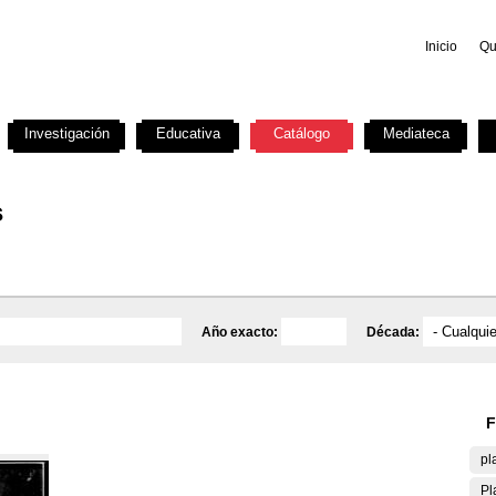
Inicio
Qu
Investigación
Educativa
Catálogo
Mediateca
s
Año exacto:
Década:
F
pl
Pl