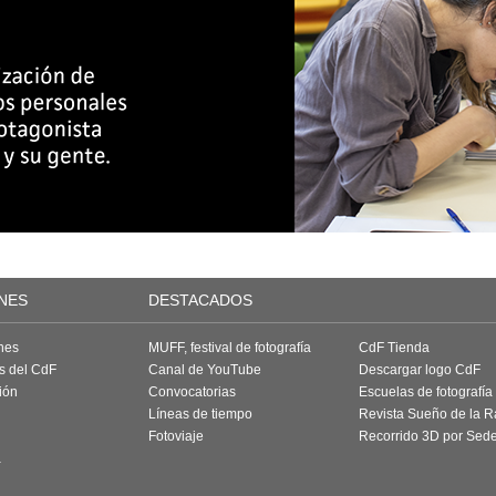
NES
DESTACADOS
nes
MUFF, festival de fotografía
CdF Tienda
as del CdF
Canal de YouTube
Descargar logo CdF
ión
Convocatorias
Escuelas de fotografía
Líneas de tiempo
Revista Sueño de la 
Fotoviaje
Recorrido 3D por Sed
a