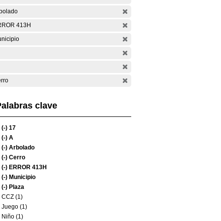
bolado
RROR 413H
nicipio
rro
alabras clave
(-)
17
(-)
A
(-)
Arbolado
(-)
Cerro
(-)
ERROR 413H
(-)
Municipio
(-)
Plaza
CCZ (1)
Juego (1)
Niño (1)