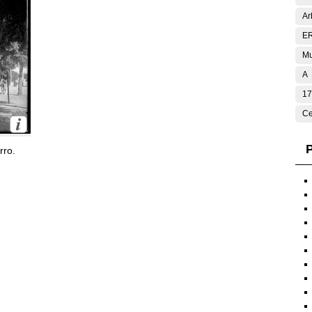
Ar
E
Mu
A
17
Ce
P
rro.