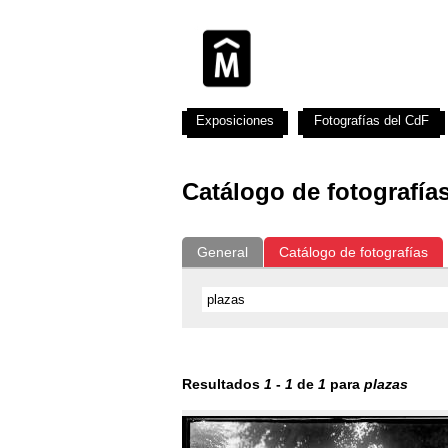
Exposiciones
Fotografías del CdF
Catálogo de fotografía
General
Catálogo de fotografías
Resultados
1
-
1
de
1
para
plazas