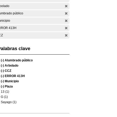
bolado
umbrado público
nicipio
RROR 413H
CZ
alabras clave
(-)
Alumbrado público
(-)
Arbolado
(-)
CCZ
(-)
ERROR 413H
(-)
Municipio
(-)
Plaza
13 (1)
G (1)
Sayago (1)