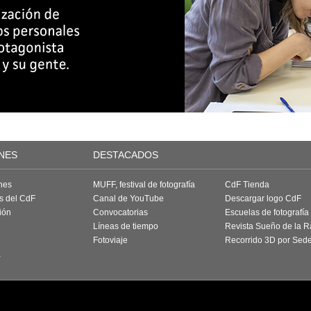
NES
DESTACADOS
nes
MUFF, festival de fotografía
CdF Tienda
as del CdF
Canal de YouTube
Descargar logo CdF
ión
Convocatorias
Escuelas de fotografía
Líneas de tiempo
Revista Sueño de la 
Fotoviaje
Recorrido 3D por Sed
a