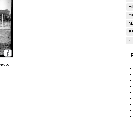
Ar
Al
Mu
E
C
P
yago.