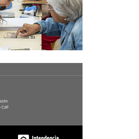
Razón
e CdF