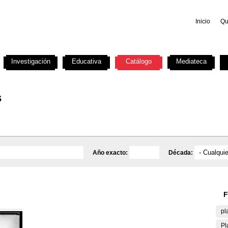
Inicio
Qu
Investigación
Educativa
Catálogo
Mediateca
s
Año exacto:
Década:
F
pl
Pl