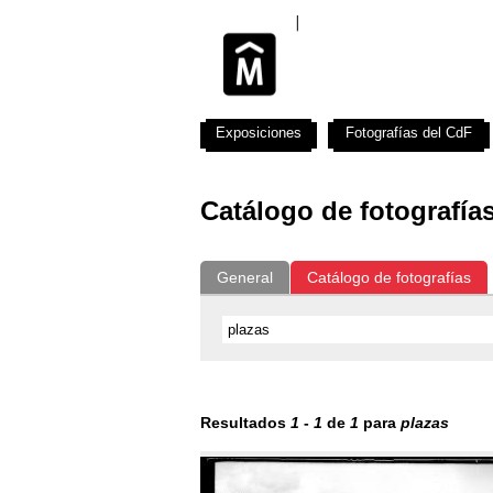
Exposiciones
Fotografías del CdF
Catálogo de fotografía
General
Catálogo de fotografías
Resultados
1
-
1
de
1
para
plazas