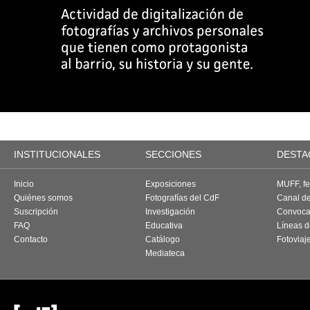
INSTITUCIONALES
SECCIONES
DESTA
Inicio
Exposiciones
MUFF, fes
Quiénes somos
Fotografías del CdF
Canal d
Suscripción
Investigación
Convoca
FAQ
Educativa
Líneas d
Contacto
Catálogo
Fotoviaj
Mediateca