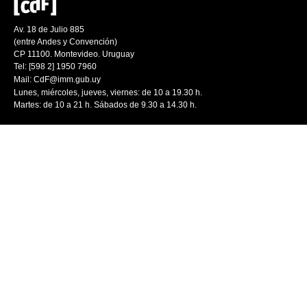
Av. 18 de Julio 885
(entre Andes y Convención)
CP 11100. Montevideo. Uruguay
Tel: [598 2] 1950 7960
Mail:
CdF@imm.gub.uy
Lunes, miércoles, jueves, viernes: de 10 a 19.30 h.
Martes: de 10 a 21 h. Sábados de 9.30 a 14.30 h.