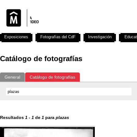
Exposiciones
Fotografías del CdF
Investigación
Educat
Catálogo de fotografías
General
Catálogo de fotografías
Resultados
1
-
1
de
1
para
plazas