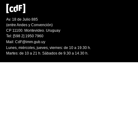
Av. 18 de Julio 885
(entre Andes y Convención)
CP 11100. Montevideo. Uruguay
Tel: [598 2] 1950 7960
Mail:
CdF@imm.gub.uy
Lunes, miércoles, jueves, viernes: de 10 a 19.30 h.
Martes: de 10 a 21 h. Sábados de 9.30 a 14.30 h.