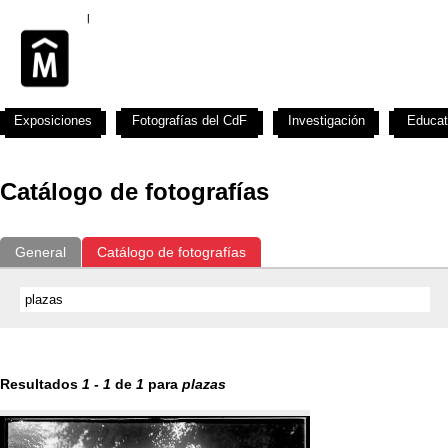
Exposiciones
Fotografías del CdF
Investigación
Educat
Catálogo de fotografías
General
Catálogo de fotografías
Resultados
1
-
1
de
1
para
plazas