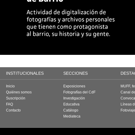
INSTITUCIONALES
SECCIONES
DESTA
Inicio
Exposiciones
MUFF, fes
Quiénes somos
Fotografías del CdF
Canal d
Suscripción
Investigación
Convoca
FAQ
Educativa
Líneas d
Contacto
Catálogo
Fotoviaj
Mediateca