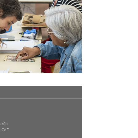
Razón
e CdF