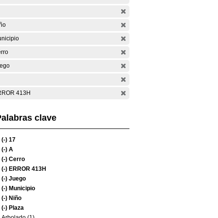
ño
nicipio
rro
ego
RROR 413H
alabras clave
(-)
17
(-)
A
(-)
Cerro
(-)
ERROR 413H
(-)
Juego
(-)
Municipio
(-)
Niño
(-)
Plaza
Arbolado (1)