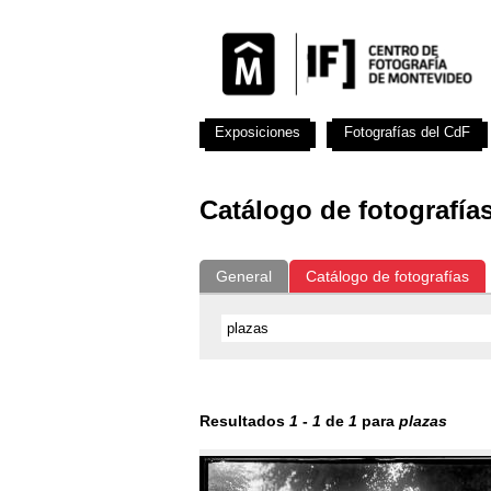
Exposiciones
Fotografías del CdF
Catálogo de fotografía
General
Catálogo de fotografías
Resultados
1
-
1
de
1
para
plazas