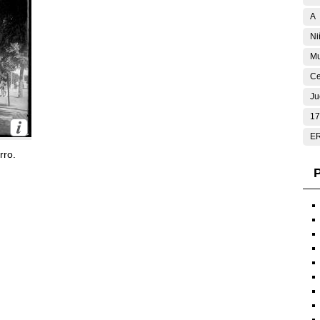
A
Ni
Mu
Ce
Ju
17
E
rro.
P