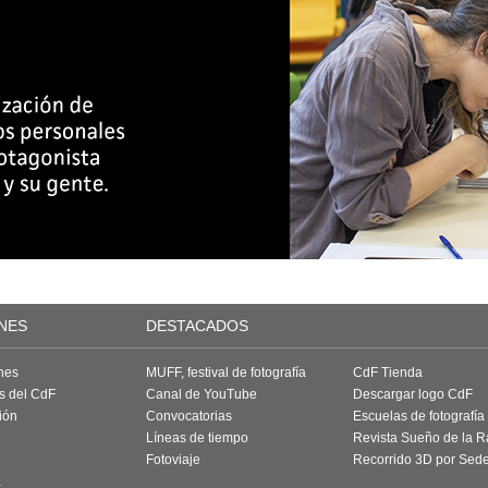
NES
DESTACADOS
nes
MUFF, festival de fotografía
CdF Tienda
as del CdF
Canal de YouTube
Descargar logo CdF
ión
Convocatorias
Escuelas de fotografía
Líneas de tiempo
Revista Sueño de la 
Fotoviaje
Recorrido 3D por Sed
a