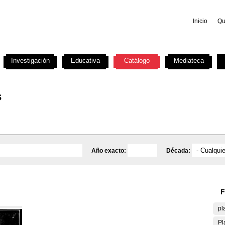
Inicio
Qu
Investigación
Educativa
Catálogo
Mediateca
s
Año exacto:
Década:
F
pl
Pl