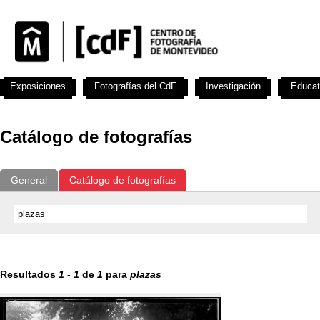
Exposiciones
Fotografías del CdF
Investigación
Educat
Catálogo de fotografías
General
Catálogo de fotografías
Resultados
1
-
1
de
1
para
plazas