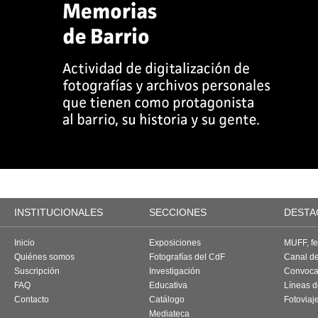
INSTITUCIONALES
SECCIONES
DESTA
Inicio
Exposiciones
MUFF, fes
Quiénes somos
Fotografías del CdF
Canal d
Suscripción
Investigación
Convoca
FAQ
Educativa
Líneas d
Contacto
Catálogo
Fotoviaj
Mediateca