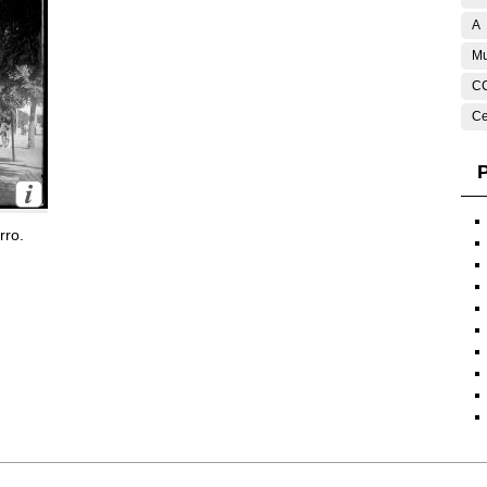
A
Mu
C
Ce
P
rro.