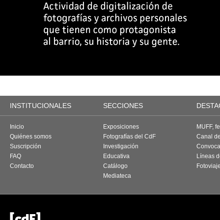
INSTITUCIONALES
SECCIONES
DESTA
Inicio
Exposiciones
MUFF, fes
Quiénes somos
Fotografías del CdF
Canal d
Suscripción
Investigación
Convoca
FAQ
Educativa
Líneas d
Contacto
Catálogo
Fotoviaj
Mediateca