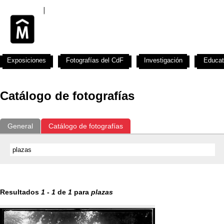
Exposiciones
Fotografías del CdF
Investigación
Educat
Catálogo de fotografías
General
Catálogo de fotografías
Resultados
1
-
1
de
1
para
plazas