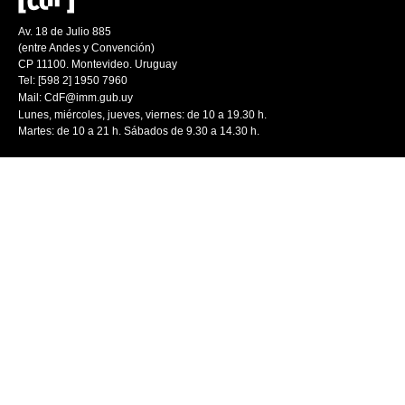
Av. 18 de Julio 885
(entre Andes y Convención)
CP 11100. Montevideo. Uruguay
Tel: [598 2] 1950 7960
Mail:
CdF@imm.gub.uy
Lunes, miércoles, jueves, viernes: de 10 a 19.30 h.
Martes: de 10 a 21 h. Sábados de 9.30 a 14.30 h.