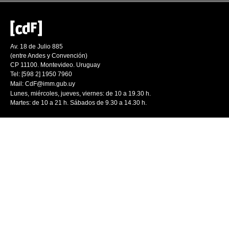
Av. 18 de Julio 885
(entre Andes y Convención)
CP 11100. Montevideo. Uruguay
Tel: [598 2] 1950 7960
Mail:
CdF@imm.gub.uy
Lunes, miércoles, jueves, viernes: de 10 a 19.30 h.
Martes: de 10 a 21 h. Sábados de 9.30 a 14.30 h.