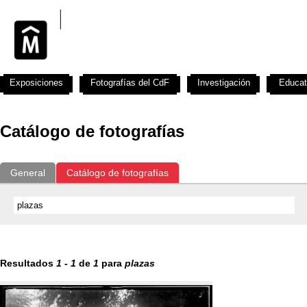
Exposiciones
Fotografías del CdF
Investigación
Educat
Catálogo de fotografías
General
Catálogo de fotografías
Resultados
1
-
1
de
1
para
plazas