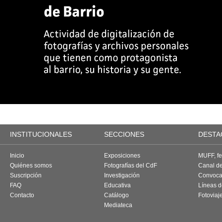
INSTITUCIONALES
SECCIONES
DESTA
Inicio
Exposiciones
MUFF, fes
Quiénes somos
Fotografías del CdF
Canal d
Suscripción
Investigación
Convoca
FAQ
Educativa
Líneas d
Contacto
Catálogo
Fotoviaj
Mediateca