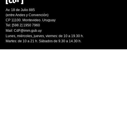
Av. 18 de Julio 885
(entre Andes y Convención)
CP 11100. Montevideo. Uruguay
Tel: [598 2] 1950 7960
Mail:
CdF@imm.gub.uy
Lunes, miércoles, jueves, viernes: de 10 a 19.30 h.
Martes: de 10 a 21 h. Sábados de 9.30 a 14.30 h.