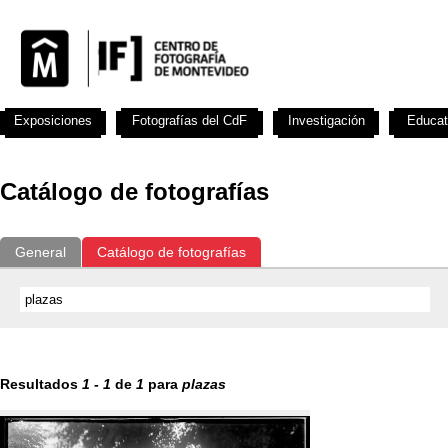
Exposiciones
Fotografías del CdF
Investigación
Educat
Catálogo de fotografías
General
Catálogo de fotografías
Resultados
1
-
1
de
1
para
plazas