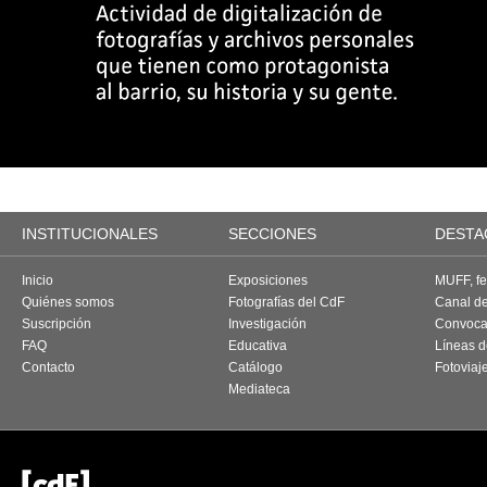
INSTITUCIONALES
SECCIONES
DESTA
Inicio
Exposiciones
MUFF, fes
Quiénes somos
Fotografías del CdF
Canal d
Suscripción
Investigación
Convoca
FAQ
Educativa
Líneas d
Contacto
Catálogo
Fotoviaj
Mediateca