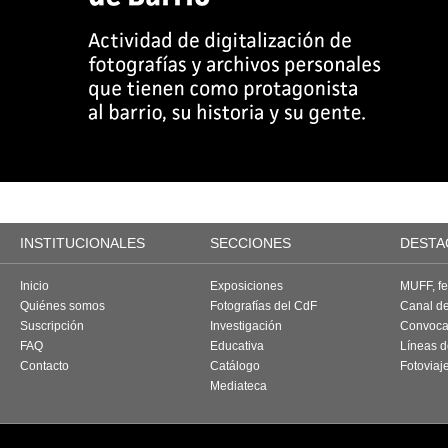
INSTITUCIONALES
SECCIONES
DESTA
Inicio
Exposiciones
MUFF, fes
Quiénes somos
Fotografías del CdF
Canal d
Suscripción
Investigación
Convoca
FAQ
Educativa
Líneas d
Contacto
Catálogo
Fotoviaj
Mediateca