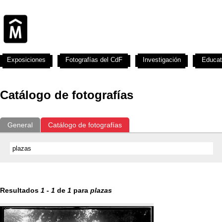
Exposiciones
Fotografías del CdF
Investigación
Educat
Catálogo de fotografías
General
Catálogo de fotografías
Resultados
1
-
1
de
1
para
plazas