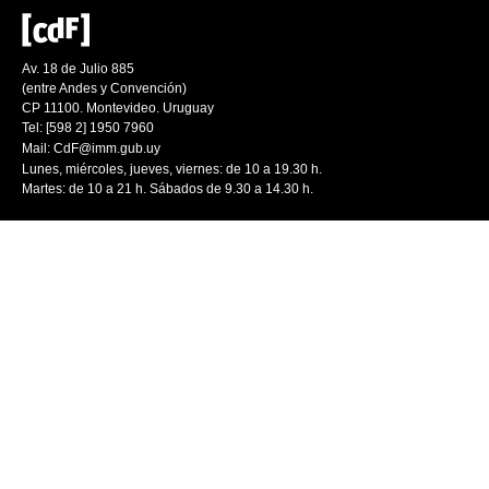
Av. 18 de Julio 885
(entre Andes y Convención)
CP 11100. Montevideo. Uruguay
Tel: [598 2] 1950 7960
Mail:
CdF@imm.gub.uy
Lunes, miércoles, jueves, viernes: de 10 a 19.30 h.
Martes: de 10 a 21 h. Sábados de 9.30 a 14.30 h.