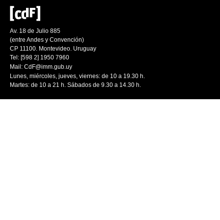
Av. 18 de Julio 885
(entre Andes y Convención)
CP 11100. Montevideo. Uruguay
Tel: [598 2] 1950 7960
Mail:
CdF@imm.gub.uy
Lunes, miércoles, jueves, viernes: de 10 a 19.30 h.
Martes: de 10 a 21 h. Sábados de 9.30 a 14.30 h.