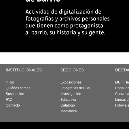
INSTITUCIONALES
SECCIONES
DESTA
Inicio
Exposiciones
MUFF, fes
Quiénes somos
Fotografías del CdF
Canal d
Suscripción
Investigación
Convoca
FAQ
Educativa
Líneas d
Contacto
Catálogo
Fotoviaj
Mediateca