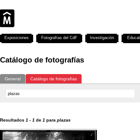
Exposiciones
Fotografías del CdF
Investigación
Educat
Catálogo de fotografías
General
Catálogo de fotografías
Resultados
1
-
1
de
1
para
plazas