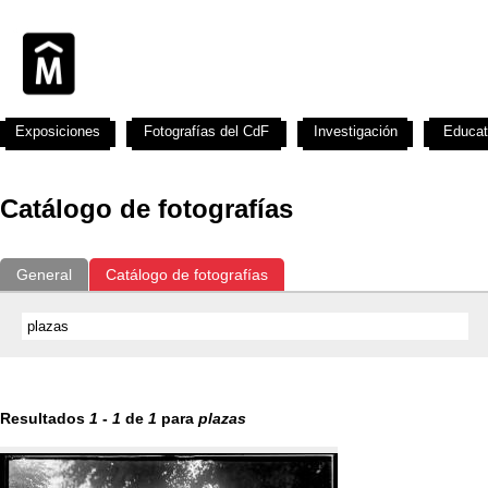
Exposiciones
Fotografías del CdF
Investigación
Educat
Catálogo de fotografías
General
Catálogo de fotografías
Resultados
1
-
1
de
1
para
plazas