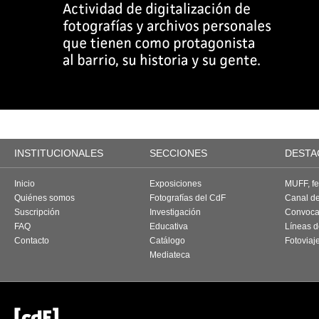
INSTITUCIONALES
SECCIONES
DESTA
Inicio
Exposiciones
MUFF, fes
Quiénes somos
Fotografías del CdF
Canal d
Suscripción
Investigación
Convoca
FAQ
Educativa
Líneas d
Contacto
Catálogo
Fotoviaj
Mediateca