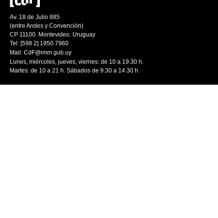
Av. 18 de Julio 885
(entre Andes y Convención)
CP 11100. Montevideo. Uruguay
Tel: [598 2] 1950 7960
Mail:
CdF@imm.gub.uy
Lunes, miércoles, jueves, viernes: de 10 a 19.30 h.
Martes: de 10 a 21 h. Sábados de 9.30 a 14.30 h.