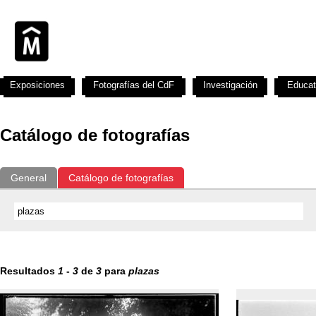
Exposiciones
Fotografías del CdF
Investigación
Educat
Catálogo de fotografías
General
Catálogo de fotografías
Resultados
1
-
3
de
3
para
plazas