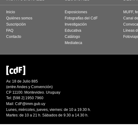
Inicio
Exposiciones
MUFF, fes
Quiénes somos
Fotografías del CdF
Canal d
Suscripción
Investigación
Convoca
FAQ
Educativa
Líneas d
Contacto
Catálogo
Fotoviaj
Mediateca
Av. 18 de Julio 885
(entre Andes y Convención)
CP 11100. Montevideo. Uruguay
Tel: [598 2] 1950 7960
Mail:
CdF@imm.gub.uy
Lunes, miércoles, jueves, viernes: de 10 a 19.30 h.
Martes: de 10 a 21 h. Sábados de 9.30 a 14.30 h.