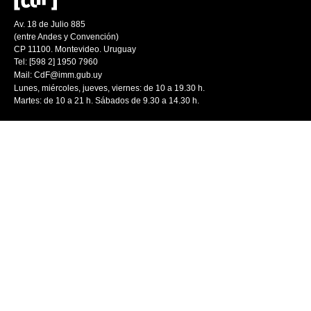
Av. 18 de Julio 885
(entre Andes y Convención)
CP 11100. Montevideo. Uruguay
Tel: [598 2] 1950 7960
Mail:
CdF@imm.gub.uy
Lunes, miércoles, jueves, viernes: de 10 a 19.30 h.
Martes: de 10 a 21 h. Sábados de 9.30 a 14.30 h.