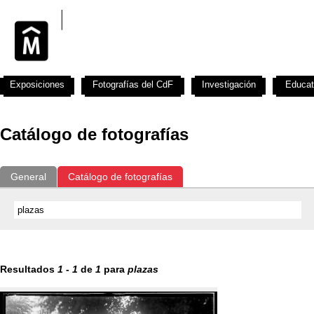
Exposiciones
Fotografías del CdF
Investigación
Educat
Catálogo de fotografías
General
Catálogo de fotografías
Resultados
1
-
1
de
1
para
plazas