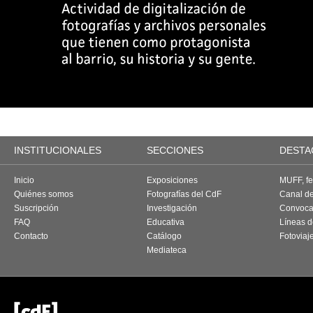
INSTITUCIONALES
SECCIONES
DESTA
Inicio
Exposiciones
MUFF, fes
Quiénes somos
Fotografías del CdF
Canal d
Suscripción
Investigación
Convoca
FAQ
Educativa
Líneas d
Contacto
Catálogo
Fotoviaj
Mediateca