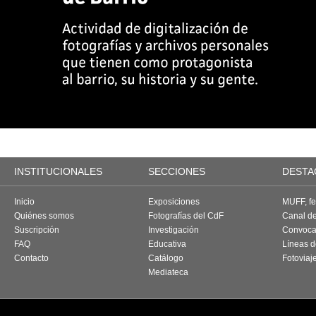
INSTITUCIONALES
SECCIONES
DESTA
Inicio
Exposiciones
MUFF, fes
Quiénes somos
Fotografías del CdF
Canal d
Suscripción
Investigación
Convoca
FAQ
Educativa
Líneas d
Contacto
Catálogo
Fotoviaj
Mediateca