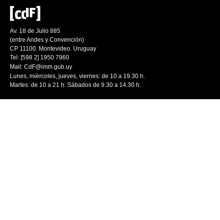
Av. 18 de Julio 885
(entre Andes y Convención)
CP 11100. Montevideo. Uruguay
Tel: [598 2] 1950 7960
Mail:
CdF@imm.gub.uy
Lunes, miércoles, jueves, viernes: de 10 a 19.30 h.
Martes: de 10 a 21 h. Sábados de 9.30 a 14.30 h.