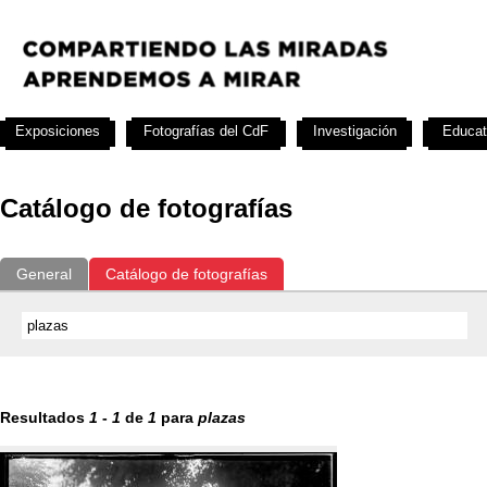
Exposiciones
Fotografías del CdF
Investigación
Educat
Catálogo de fotografías
General
Catálogo de fotografías
Resultados
1
-
1
de
1
para
plazas