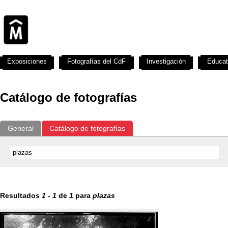
Exposiciones
Fotografías del CdF
Investigación
Educat
Catálogo de fotografías
General
Catálogo de fotografías
Resultados
1
-
1
de
1
para
plazas