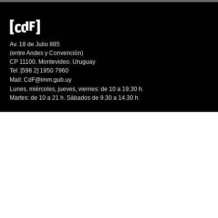
Av. 18 de Julio 885
(entre Andes y Convención)
CP 11100. Montevideo. Uruguay
Tel: [598 2] 1950 7960
Mail:
CdF@imm.gub.uy
Lunes, miércoles, jueves, viernes: de 10 a 19.30 h.
Martes: de 10 a 21 h. Sábados de 9.30 a 14.30 h.