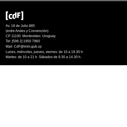
Av. 18 de Julio 885
(entre Andes y Convención)
CP 11100. Montevideo. Uruguay
Tel: [598 2] 1950 7960
Mail:
CdF@imm.gub.uy
Lunes, miércoles, jueves, viernes: de 10 a 19.30 h.
Martes: de 10 a 21 h. Sábados de 9.30 a 14.30 h.