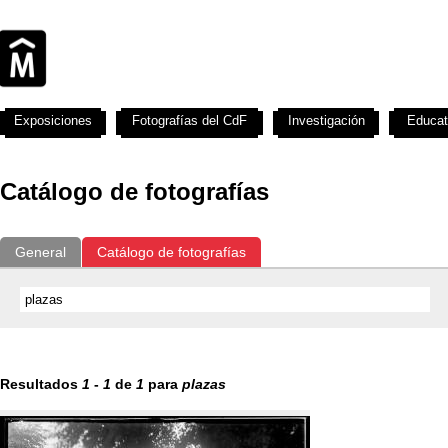
Exposiciones
Fotografías del CdF
Investigación
Educat
Catálogo de fotografías
General
Catálogo de fotografías
Resultados
1
-
1
de
1
para
plazas