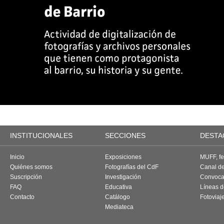
INSTITUCIONALES
SECCIONES
DESTA
Inicio
Exposiciones
MUFF, fes
Quiénes somos
Fotografías del CdF
Canal d
Suscripción
Investigación
Convoca
FAQ
Educativa
Líneas d
Contacto
Catálogo
Fotoviaj
Mediateca