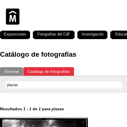
Exposiciones
Fotografías del CdF
Investigación
Educat
Catálogo de fotografías
General
Catálogo de fotografías
Resultados
1
-
1
de
1
para
plazas