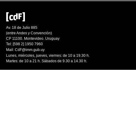
Av. 18 de Julio 885
(entre Andes y Convención)
CP 11100. Montevideo. Uruguay
Tel: [598 2] 1950 7960
Mail:
CdF@imm.gub.uy
Lunes, miércoles, jueves, viernes: de 10 a 19.30 h.
Martes: de 10 a 21 h. Sábados de 9.30 a 14.30 h.