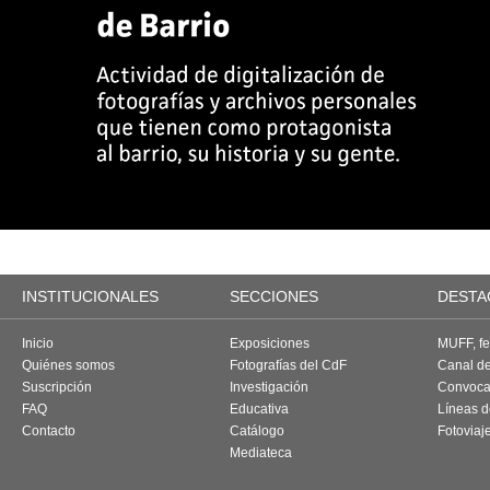
INSTITUCIONALES
SECCIONES
DESTA
Inicio
Exposiciones
MUFF, fes
Quiénes somos
Fotografías del CdF
Canal d
Suscripción
Investigación
Convoca
FAQ
Educativa
Líneas d
Contacto
Catálogo
Fotoviaj
Mediateca