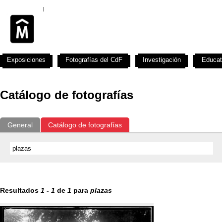
Exposiciones
Fotografías del CdF
Investigación
Educat
Catálogo de fotografías
General
Catálogo de fotografías
Resultados
1
-
1
de
1
para
plazas