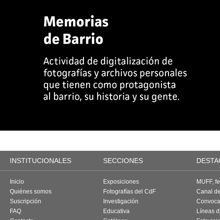
INSTITUCIONALES
SECCIONES
DESTA
Inicio
Exposiciones
MUFF, fes
Quiénes somos
Fotografías del CdF
Canal d
Suscripción
Investigación
Convoca
FAQ
Educativa
Líneas d