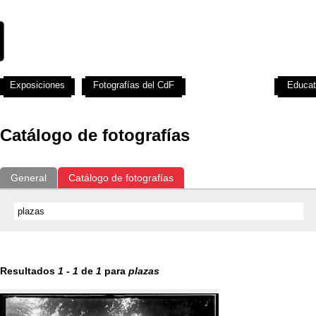
Exposiciones
Fotografías del CdF
Investigación
Educat
Catálogo de fotografías
General
Catálogo de fotografías
Resultados
1
-
1
de
1
para
plazas