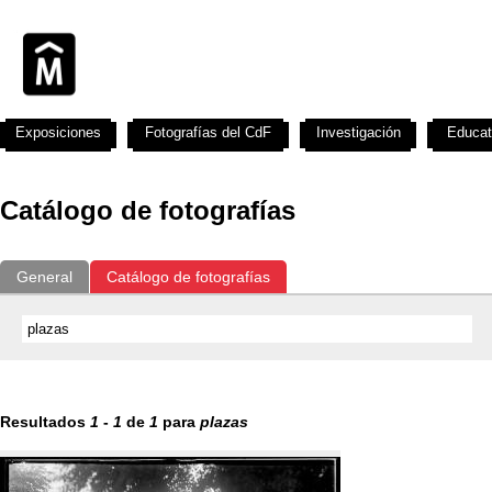
Exposiciones
Fotografías del CdF
Investigación
Educat
Catálogo de fotografías
General
Catálogo de fotografías
Resultados
1
-
1
de
1
para
plazas