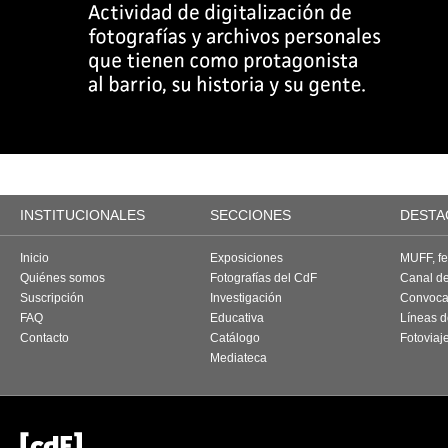
INSTITUCIONALES
SECCIONES
DESTA
Inicio
Exposiciones
MUFF, fes
Quiénes somos
Fotografías del CdF
Canal d
Suscripción
Investigación
Convoca
FAQ
Educativa
Líneas d
Contacto
Catálogo
Fotoviaj
Mediateca