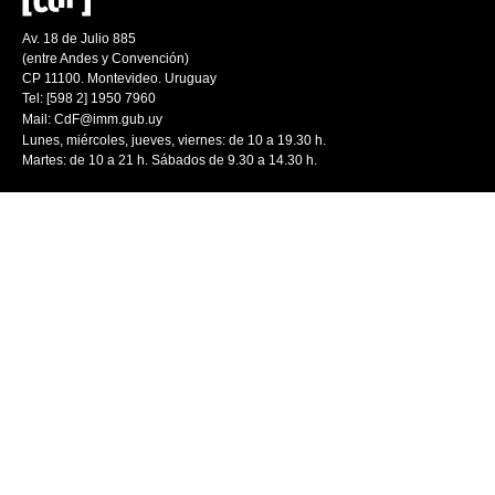
Av. 18 de Julio 885
(entre Andes y Convención)
CP 11100. Montevideo. Uruguay
Tel: [598 2] 1950 7960
Mail:
CdF@imm.gub.uy
Lunes, miércoles, jueves, viernes: de 10 a 19.30 h.
Martes: de 10 a 21 h. Sábados de 9.30 a 14.30 h.