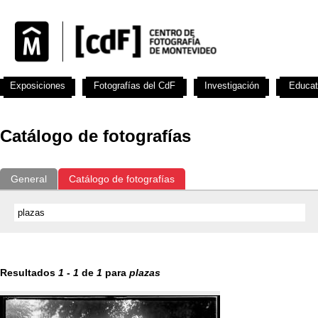
Exposiciones
Fotografías del CdF
Investigación
Educat
Catálogo de fotografías
General
Catálogo de fotografías
Resultados
1
-
1
de
1
para
plazas