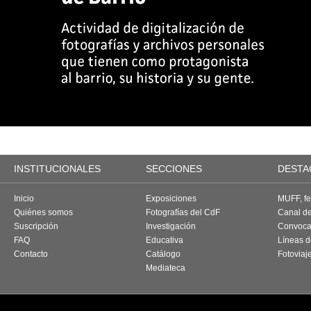
INSTITUCIONALES
SECCIONES
DESTA
Inicio
Exposiciones
MUFF, fes
Quiénes somos
Fotografías del CdF
Canal d
Suscripción
Investigación
Convoca
FAQ
Educativa
Líneas d
Contacto
Catálogo
Fotoviaj
Mediateca