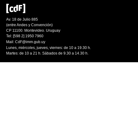
Av. 18 de Julio 885
(entre Andes y Convención)
CP 11100. Montevideo. Uruguay
Tel: [598 2] 1950 7960
Mail:
CdF@imm.gub.uy
Lunes, miércoles, jueves, viernes: de 10 a 19.30 h.
Martes: de 10 a 21 h. Sábados de 9.30 a 14.30 h.