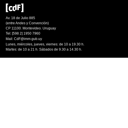
Av. 18 de Julio 885
(entre Andes y Convención)
CP 11100. Montevideo. Uruguay
Tel: [598 2] 1950 7960
Mail:
CdF@imm.gub.uy
Lunes, miércoles, jueves, viernes: de 10 a 19.30 h.
Martes: de 10 a 21 h. Sábados de 9.30 a 14.30 h.