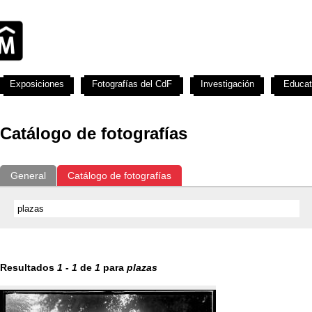
Exposiciones
Fotografías del CdF
Investigación
Educat
Catálogo de fotografías
General
Catálogo de fotografías
Resultados
1
-
1
de
1
para
plazas