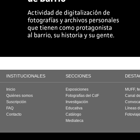
INSTITUCIONALES
SECCIONES
DESTA
Inicio
Exposiciones
MUFF, fes
Quiénes somos
Fotografías del CdF
Canal d
Suscripción
Investigación
Convoca
FAQ
Educativa
Líneas d
Contacto
Catálogo
Fotoviaj
Mediateca