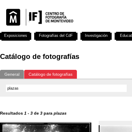
Exposiciones
Fotografías del CdF
Investigación
Educat
Catálogo de fotografías
General
Catálogo de fotografías
Resultados
1
-
3
de
3
para
plazas