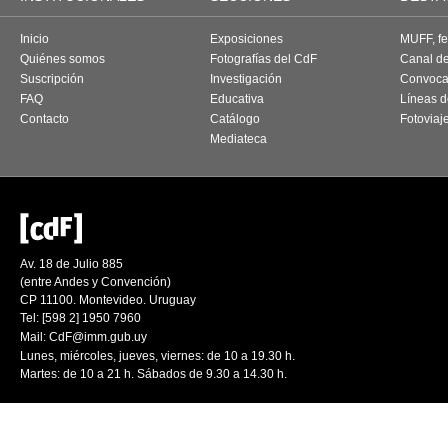
Inicio
Exposiciones
MUFF, fes
Quiénes somos
Fotografías del CdF
Canal d
Suscripción
Investigación
Convoca
FAQ
Educativa
Líneas d
Contacto
Catálogo
Fotoviaj
Mediateca
Av. 18 de Julio 885
(entre Andes y Convención)
CP 11100. Montevideo. Uruguay
Tel: [598 2] 1950 7960
Mail:
CdF@imm.gub.uy
Lunes, miércoles, jueves, viernes: de 10 a 19.30 h.
Martes: de 10 a 21 h. Sábados de 9.30 a 14.30 h.