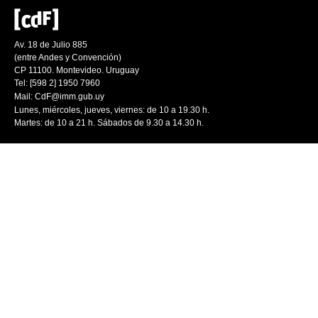
Av. 18 de Julio 885
(entre Andes y Convención)
CP 11100. Montevideo. Uruguay
Tel: [598 2] 1950 7960
Mail:
CdF@imm.gub.uy
Lunes, miércoles, jueves, viernes: de 10 a 19.30 h.
Martes: de 10 a 21 h. Sábados de 9.30 a 14.30 h.