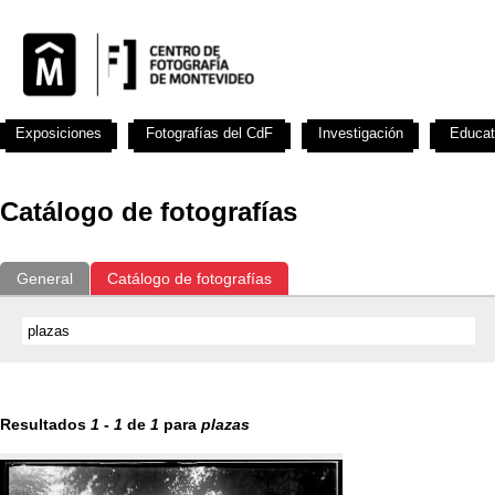
Exposiciones
Fotografías del CdF
Investigación
Educat
Catálogo de fotografías
General
Catálogo de fotografías
Resultados
1
-
1
de
1
para
plazas