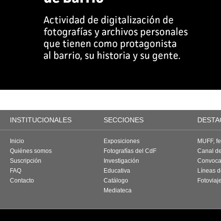
INSTITUCIONALES
SECCIONES
DESTA
Inicio
Exposiciones
MUFF, fes
Quiénes somos
Fotografías del CdF
Canal d
Suscripción
Investigación
Convoca
FAQ
Educativa
Líneas d
Contacto
Catálogo
Fotoviaj
Mediateca