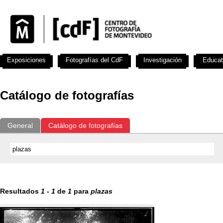
Exposiciones
Fotografías del CdF
Investigación
Educat
Catálogo de fotografías
General
Catálogo de fotografías
Resultados
1
-
1
de
1
para
plazas