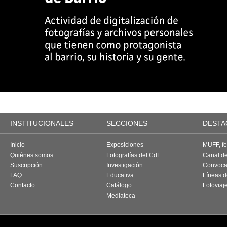
INSTITUCIONALES
SECCIONES
DESTA
Inicio
Exposiciones
MUFF, fes
Quiénes somos
Fotografías del CdF
Canal d
Suscripción
Investigación
Convoca
FAQ
Educativa
Líneas d
Contacto
Catálogo
Fotoviaj
Mediateca