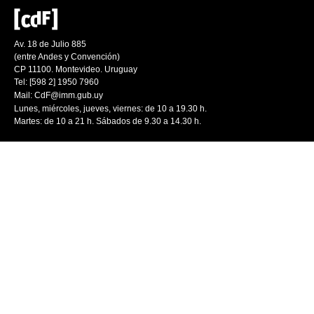
Av. 18 de Julio 885
(entre Andes y Convención)
CP 11100. Montevideo. Uruguay
Tel: [598 2] 1950 7960
Mail:
CdF@imm.gub.uy
Lunes, miércoles, jueves, viernes: de 10 a 19.30 h.
Martes: de 10 a 21 h. Sábados de 9.30 a 14.30 h.