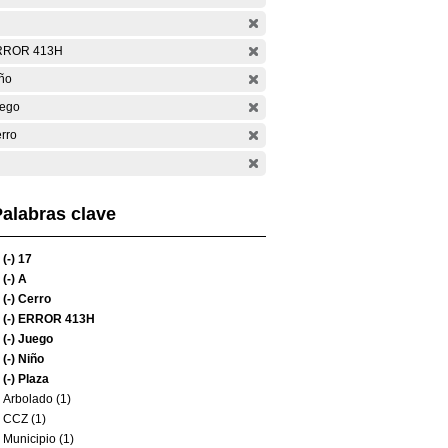
RROR 413H
ño
ego
rro
alabras clave
(-)
17
(-)
A
(-)
Cerro
(-)
ERROR 413H
(-)
Juego
(-)
Niño
(-)
Plaza
Arbolado (1)
CCZ (1)
Municipio (1)