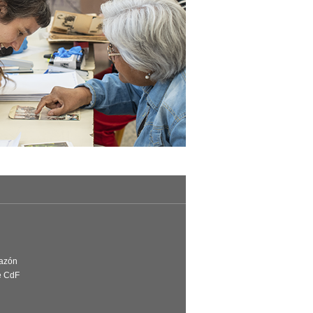
Razón
e CdF