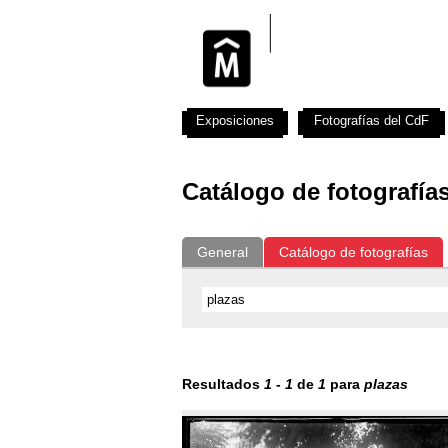
Exposiciones
Fotografías del CdF
Catálogo de fotografía
General
Catálogo de fotografías
Resultados
1
-
1
de
1
para
plazas