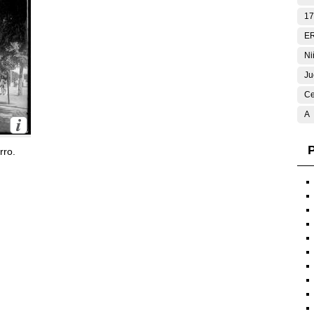
17
E
Ni
Ju
Ce
A
P
rro.