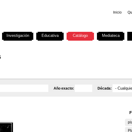
Inicio
Qu
Investigación
Educativa
Catálogo
Mediateca
s
Año exacto:
Década:
F
pl
Pl