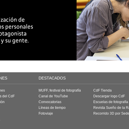
NES
DESTACADOS
nes
MUFF, festival de fotografía
CdF Tienda
as del CdF
Canal de YouTube
Descargar logo CdF
ión
Convocatorias
Escuelas de fotografía
Líneas de tiempo
Revista Sueño de la 
Fotoviaje
Recorrido 3D por Sed
a