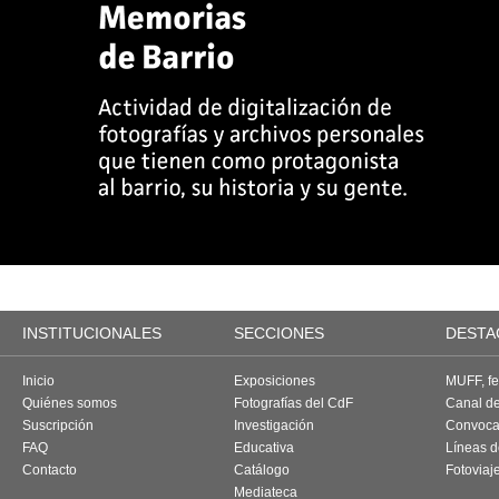
INSTITUCIONALES
SECCIONES
DESTA
Inicio
Exposiciones
MUFF, fes
Quiénes somos
Fotografías del CdF
Canal d
Suscripción
Investigación
Convoca
FAQ
Educativa
Líneas d
Contacto
Catálogo
Fotoviaj
Mediateca