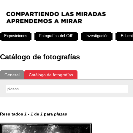
Exposiciones
Fotografías del CdF
Investigación
Educat
Catálogo de fotografías
General
Catálogo de fotografías
Resultados
1
-
1
de
1
para
plazas