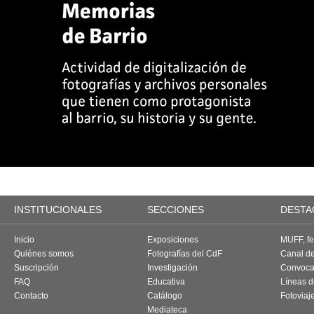
INSTITUCIONALES
SECCIONES
DESTA
Inicio
Exposiciones
MUFF, fes
Quiénes somos
Fotografías del CdF
Canal d
Suscripción
Investigación
Convoca
FAQ
Educativa
Líneas d
Contacto
Catálogo
Fotoviaj
Mediateca