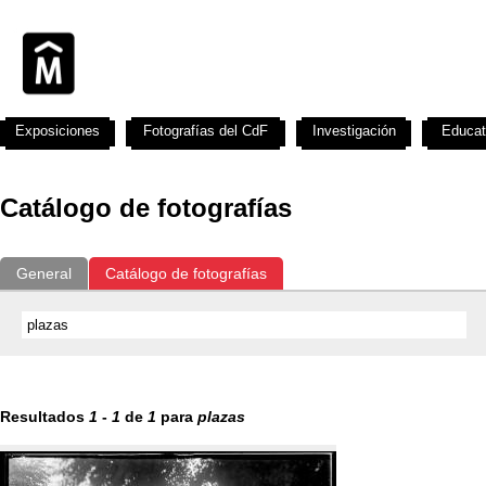
Exposiciones
Fotografías del CdF
Investigación
Educat
Catálogo de fotografías
General
Catálogo de fotografías
Resultados
1
-
1
de
1
para
plazas