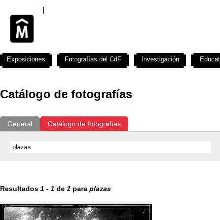
Exposiciones
Fotografías del CdF
Investigación
Educat
Catálogo de fotografías
General
Catálogo de fotografías
Resultados
1
-
1
de
1
para
plazas