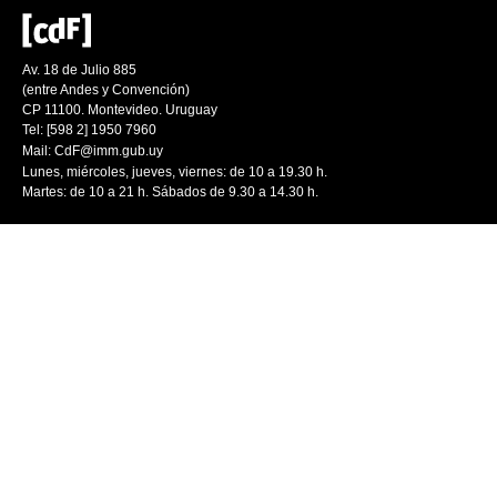
Av. 18 de Julio 885
(entre Andes y Convención)
CP 11100. Montevideo. Uruguay
Tel: [598 2] 1950 7960
Mail:
CdF@imm.gub.uy
Lunes, miércoles, jueves, viernes: de 10 a 19.30 h.
Martes: de 10 a 21 h. Sábados de 9.30 a 14.30 h.