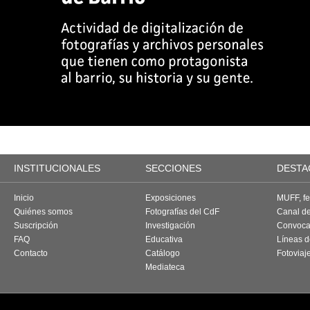
INSTITUCIONALES
SECCIONES
DESTA
Inicio
Exposiciones
MUFF, fes
Quiénes somos
Fotografías del CdF
Canal d
Suscripción
Investigación
Convoca
FAQ
Educativa
Líneas d
Contacto
Catálogo
Fotoviaj
Mediateca