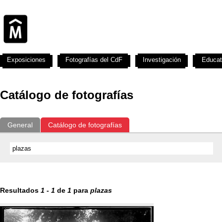
Exposiciones
Fotografías del CdF
Investigación
Educat
Catálogo de fotografías
General
Catálogo de fotografías
Resultados
1
-
1
de
1
para
plazas