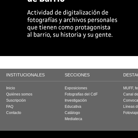
INSTITUCIONALES
SECCIONES
DESTA
Inicio
Exposiciones
MUFF, fes
Quiénes somos
Fotografías del CdF
Canal d
Suscripción
Investigación
Convoca
FAQ
Educativa
Líneas d
Contacto
Catálogo
Fotoviaj
Mediateca