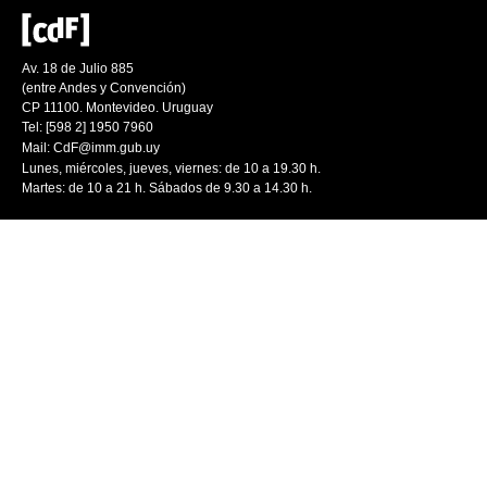
Av. 18 de Julio 885
(entre Andes y Convención)
CP 11100. Montevideo. Uruguay
Tel: [598 2] 1950 7960
Mail:
CdF@imm.gub.uy
Lunes, miércoles, jueves, viernes: de 10 a 19.30 h.
Martes: de 10 a 21 h. Sábados de 9.30 a 14.30 h.