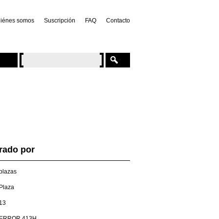
iénes somos
Suscripción
FAQ
Contacto
trado por
plazas
Plaza
13
ERROR 413H