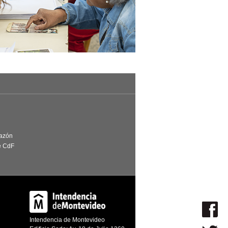
Razón
e CdF
Intendencia de Montevideo