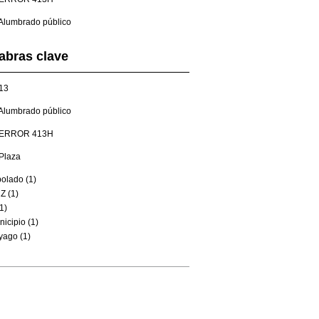
Alumbrado público
abras clave
13
Alumbrado público
ERROR 413H
Plaza
olado (1)
Z (1)
1)
icipio (1)
yago (1)