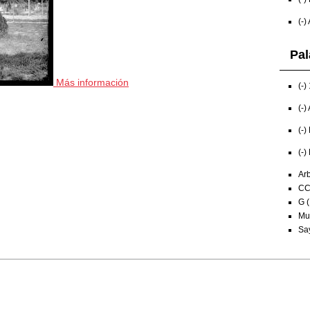
(-)
Pal
Más información
(-)
(-)
(-)
(-)
Arb
CC
G (
Mun
Sa