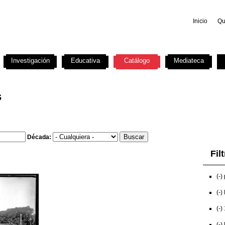
Inicio
Qu
Investigación
Educativa
Catálogo
Mediateca
s
Década:
Fil
(-)
(-)
(-)
(-)