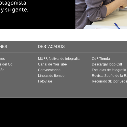
NES
DESTACADOS
nes
MUFF, festival de fotografía
CdF Tienda
as del CdF
Canal de YouTube
Descargar logo CdF
ión
Convocatorias
Escuelas de fotografía
Líneas de tiempo
Revista Sueño de la 
Fotoviaje
Recorrido 3D por Sed
a