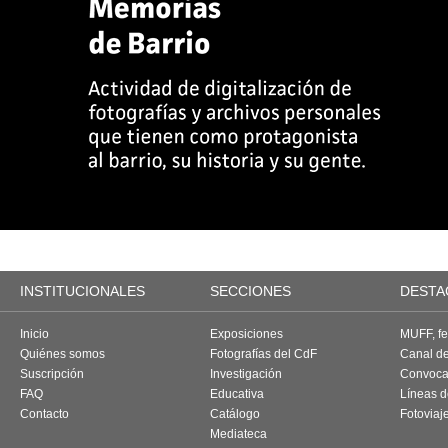
INSTITUCIONALES
SECCIONES
DESTA
Inicio
Exposiciones
MUFF, fes
Quiénes somos
Fotografías del CdF
Canal d
Suscripción
Investigación
Convoca
FAQ
Educativa
Líneas d
Contacto
Catálogo
Fotoviaj
Mediateca