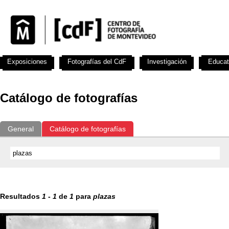
Exposiciones
Fotografías del CdF
Investigación
Educat
Catálogo de fotografías
General
Catálogo de fotografías
Resultados
1
-
1
de
1
para
plazas