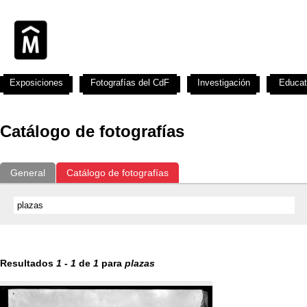
Exposiciones
Fotografías del CdF
Investigación
Educat
Catálogo de fotografías
General
Catálogo de fotografías
Resultados
1
-
1
de
1
para
plazas