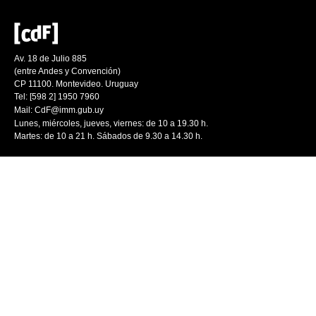
Av. 18 de Julio 885
(entre Andes y Convención)
CP 11100. Montevideo. Uruguay
Tel: [598 2] 1950 7960
Mail:
CdF@imm.gub.uy
Lunes, miércoles, jueves, viernes: de 10 a 19.30 h.
Martes: de 10 a 21 h. Sábados de 9.30 a 14.30 h.