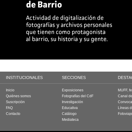
INSTITUCIONALES
SECCIONES
DESTA
Inicio
Exposiciones
MUFF, fes
Quiénes somos
Fotografías del CdF
Canal d
Suscripción
Investigación
Convoca
FAQ
Educativa
Líneas d
Contacto
Catálogo
Fotoviaj
Mediateca