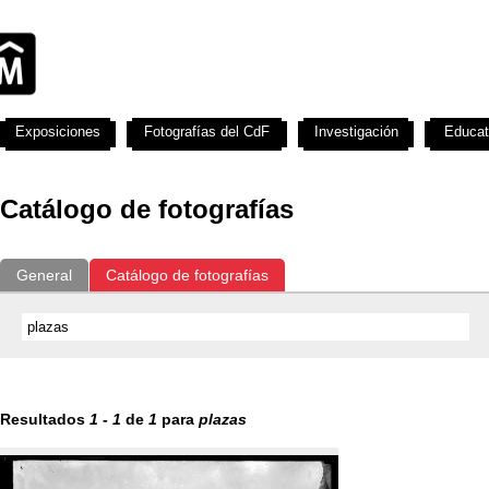
Exposiciones
Fotografías del CdF
Investigación
Educat
Catálogo de fotografías
General
Catálogo de fotografías
Resultados
1
-
1
de
1
para
plazas