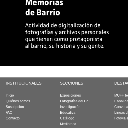
INSTITUCIONALES
SECCIONES
DESTA
Inicio
Exposiciones
MUFF, fes
Quiénes somos
Fotografías del CdF
Canal d
Suscripción
Investigación
Convoca
FAQ
Educativa
Líneas d
Contacto
Catálogo
Fotoviaj
Mediateca