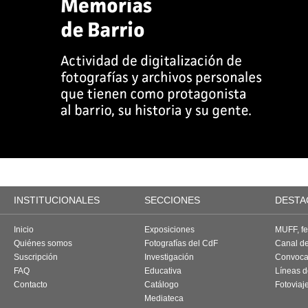
INSTITUCIONALES
SECCIONES
DESTA
Inicio
Exposiciones
MUFF, fes
Quiénes somos
Fotografías del CdF
Canal d
Suscripción
Investigación
Convoca
FAQ
Educativa
Líneas d
Contacto
Catálogo
Fotoviaj
Mediateca