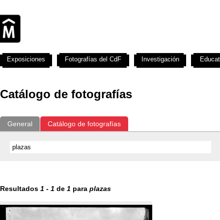
Exposiciones
Fotografías del CdF
Investigación
Educat
Catálogo de fotografías
General
Catálogo de fotografías
Resultados
1
-
1
de
1
para
plazas