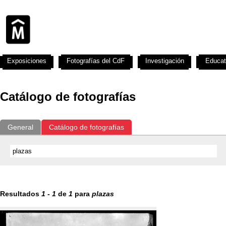
Exposiciones
Fotografías del CdF
Investigación
Educat
Catálogo de fotografías
General
Catálogo de fotografías
Resultados
1
-
1
de
1
para
plazas