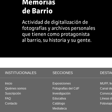
INSTITUCIONALES
SECCIONES
DESTA
Inicio
Exposiciones
MUFF, fes
Quiénes somos
Fotografías del CdF
Canal d
Suscripción
Investigación
Convoca
FAQ
Educativa
Líneas d
Contacto
Catálogo
Fotoviaj
Mediateca