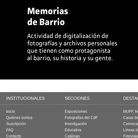
INSTITUCIONALES
SECCIONES
DESTA
Inicio
Exposiciones
MUFF, fes
Quiénes somos
Fotografías del CdF
Canal d
Suscripción
Investigación
Convoca
FAQ
Educativa
Líneas d
Contacto
Catálogo
Fotoviaj