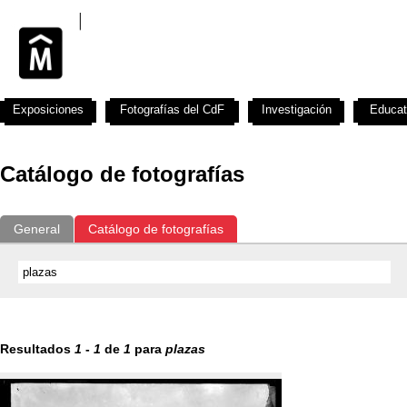
Exposiciones
Fotografías del CdF
Investigación
Educat
Catálogo de fotografías
General
Catálogo de fotografías
Resultados
1
-
1
de
1
para
plazas