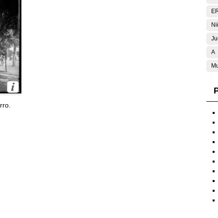
E
Ni
Ju
A
Mu
P
rro.