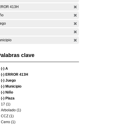
RROR 413H
ño
ego
nicipio
alabras clave
(-)
A
(-)
ERROR 413H
(-)
Juego
(-)
Municipio
(-)
Niño
(-)
Plaza
17 (1)
Arbolado (1)
CCZ (1)
Cerro (1)