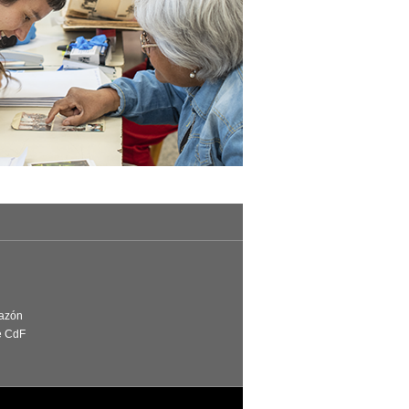
Razón
e CdF