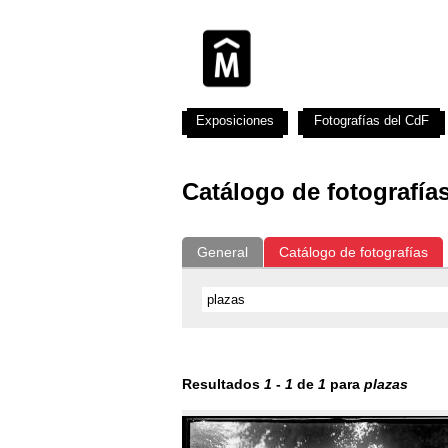
Exposiciones
Fotografías del CdF
Catálogo de fotografía
General
Catálogo de fotografías
Resultados
1
-
1
de
1
para
plazas