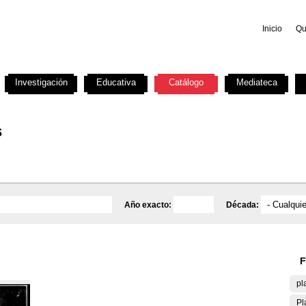
Inicio
Qu
Investigación
Educativa
Catálogo
Mediateca
s
Año exacto:
Década:
F
pl
Pl