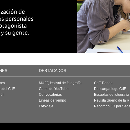
NES
DESTACADOS
nes
MUFF, festival de fotografía
CdF Tienda
as del CdF
Canal de YouTube
Descargar logo CdF
ión
Convocatorias
Escuelas de fotografía
Líneas de tiempo
Revista Sueño de la 
Fotoviaje
Recorrido 3D por Sed
a