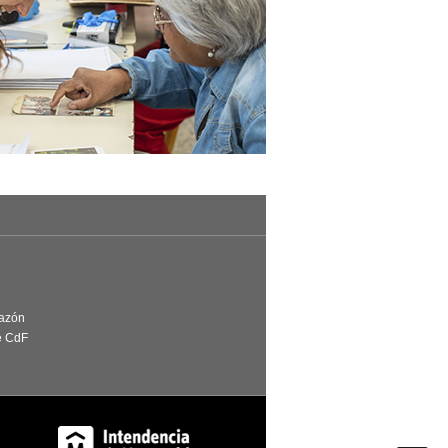
Razón
e CdF