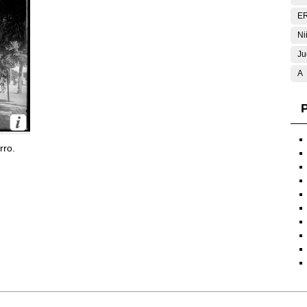
E
Ni
Ju
A
P
rro.