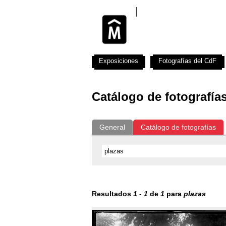
Exposiciones
Fotografías del CdF
Catálogo de fotografía
General
Catálogo de fotografías
Resultados
1
-
1
de
1
para
plazas