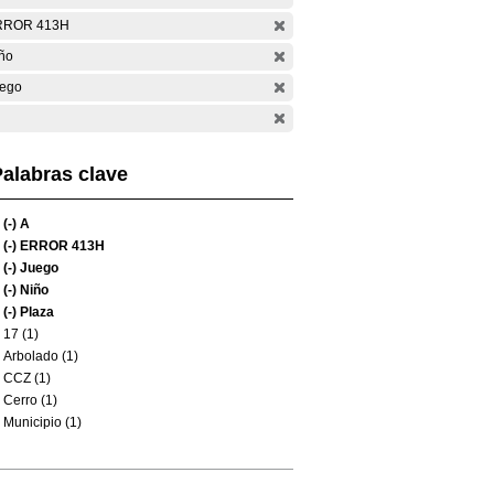
RROR 413H
ño
ego
alabras clave
(-)
A
(-)
ERROR 413H
(-)
Juego
(-)
Niño
(-)
Plaza
17 (1)
Arbolado (1)
CCZ (1)
Cerro (1)
Municipio (1)