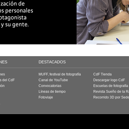
NES
DESTACADOS
nes
MUFF, festival de fotografía
CdF Tienda
as del CdF
Canal de YouTube
Descargar logo CdF
ión
Convocatorias
Escuelas de fotografía
Líneas de tiempo
Revista Sueño de la 
Fotoviaje
Recorrido 3D por Sed
a