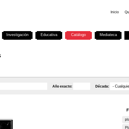
Inicio
Qu
Investigación
Educativa
Catálogo
Mediateca
s
Año exacto:
Década:
F
pl
Pl