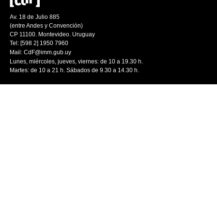
Av. 18 de Julio 885
(entre Andes y Convención)
CP 11100. Montevideo. Uruguay
Tel: [598 2] 1950 7960
Mail:
CdF@imm.gub.uy
Lunes, miércoles, jueves, viernes: de 10 a 19.30 h.
Martes: de 10 a 21 h. Sábados de 9.30 a 14.30 h.