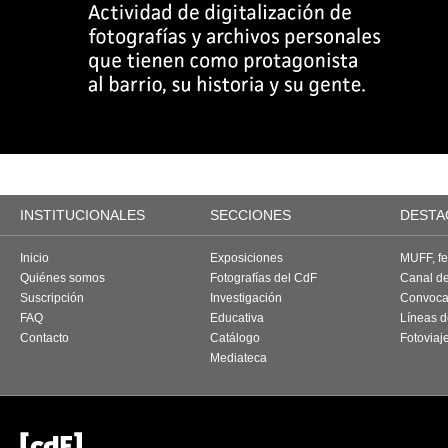
INSTITUCIONALES
SECCIONES
DESTA
Inicio
Exposiciones
MUFF, fes
Quiénes somos
Fotografías del CdF
Canal d
Suscripción
Investigación
Convoca
FAQ
Educativa
Líneas d
Contacto
Catálogo
Fotoviaj
Mediateca