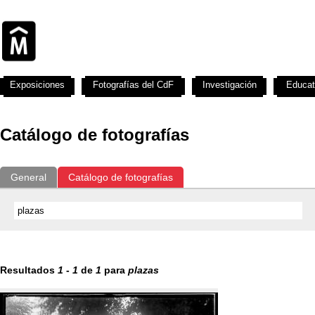
Exposiciones
Fotografías del CdF
Investigación
Educat
Catálogo de fotografías
General
Catálogo de fotografías
Resultados
1
-
1
de
1
para
plazas