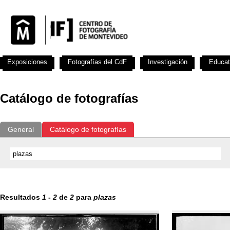
Exposiciones
Fotografías del CdF
Investigación
Educat
Catálogo de fotografías
General
Catálogo de fotografías
Resultados
1
-
2
de
2
para
plazas