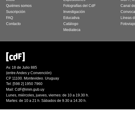
Quiénes somos
Fotografías del CdF
Canal d
Suscripción
Investigación
Convoca
FAQ
Educativa
Líneas d
Contacto
Catálogo
Fotoviaj
Mediateca
Av. 18 de Julio 885
(entre Andes y Convención)
CP 11100. Montevideo. Uruguay
Tel: [598 2] 1950 7960
Mail:
CdF@imm.gub.uy
Lunes, miércoles, jueves, viernes: de 10 a 19.30 h.
Martes: de 10 a 21 h. Sábados de 9.30 a 14.30 h.