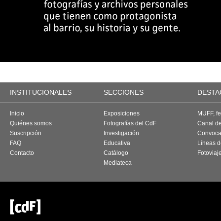
INSTITUCIONALES
SECCIONES
DESTA
Inicio
Exposiciones
MUFF, fes
Quiénes somos
Fotografías del CdF
Canal d
Suscripción
Investigación
Convoca
FAQ
Educativa
Líneas d
Contacto
Catálogo
Fotoviaj
Mediateca