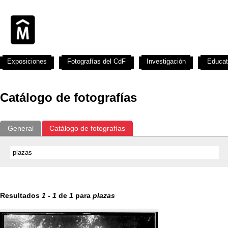
Exposiciones
Fotografías del CdF
Investigación
Educat
Catálogo de fotografías
General
Catálogo de fotografías
Resultados
1
-
1
de
1
para
plazas