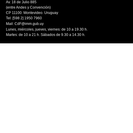
Av. 18 de Julio 885
(entre Andes y Convención)
CP 11100. Montevideo. Uruguay
Tel: [598 2] 1950 7960
Mail:
CdF@imm.gub.uy
Lunes, miércoles, jueves, viernes: de 10 a 19.30 h.
Martes: de 10 a 21 h. Sábados de 9.30 a 14.30 h.