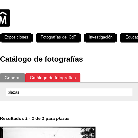
Exposiciones
Fotografías del CdF
Investigación
Educat
Catálogo de fotografías
General
Catálogo de fotografías
Resultados
1
-
1
de
1
para
plazas