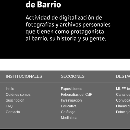
INSTITUCIONALES
SECCIONES
DESTA
Inicio
Exposiciones
MUFF, fes
Quiénes somos
Fotografías del CdF
Canal d
Suscripción
Investigación
Convoca
FAQ
Educativa
Líneas d
Contacto
Catálogo
Fotoviaj
Mediateca