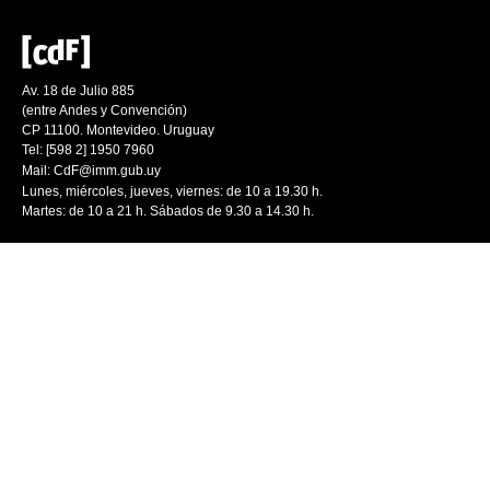
Av. 18 de Julio 885
(entre Andes y Convención)
CP 11100. Montevideo. Uruguay
Tel: [598 2] 1950 7960
Mail:
CdF@imm.gub.uy
Lunes, miércoles, jueves, viernes: de 10 a 19.30 h.
Martes: de 10 a 21 h. Sábados de 9.30 a 14.30 h.