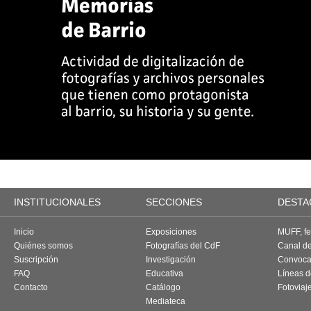
INSTITUCIONALES
SECCIONES
DESTA
Inicio
Exposiciones
MUFF, fes
Quiénes somos
Fotografías del CdF
Canal d
Suscripción
Investigación
Convoca
FAQ
Educativa
Líneas d
Contacto
Catálogo
Fotoviaj
Mediateca