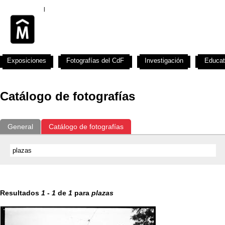
Exposiciones
Fotografías del CdF
Investigación
Educat
Catálogo de fotografías
General
Catálogo de fotografías
Resultados
1
-
1
de
1
para
plazas