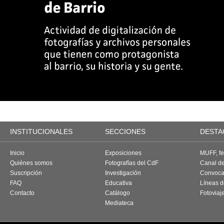
INSTITUCIONALES
SECCIONES
DESTA
Inicio
Exposiciones
MUFF, fes
Quiénes somos
Fotografías del CdF
Canal d
Suscripción
Investigación
Convoca
FAQ
Educativa
Líneas d
Contacto
Catálogo
Fotoviaj
Mediateca