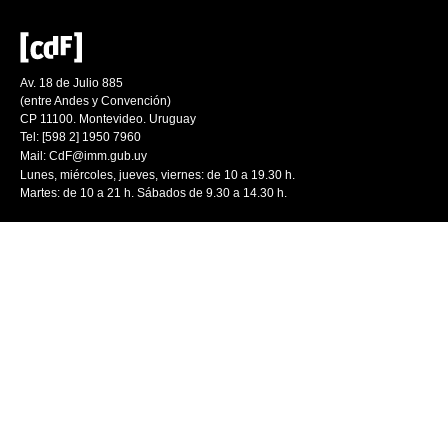
Av. 18 de Julio 885
(entre Andes y Convención)
CP 11100. Montevideo. Uruguay
Tel: [598 2] 1950 7960
Mail:
CdF@imm.gub.uy
Lunes, miércoles, jueves, viernes: de 10 a 19.30 h.
Martes: de 10 a 21 h. Sábados de 9.30 a 14.30 h.