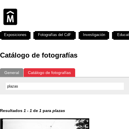
Exposiciones
Fotografías del CdF
Investigación
Educat
Catálogo de fotografías
General
Catálogo de fotografías
Resultados
1
-
1
de
1
para
plazas