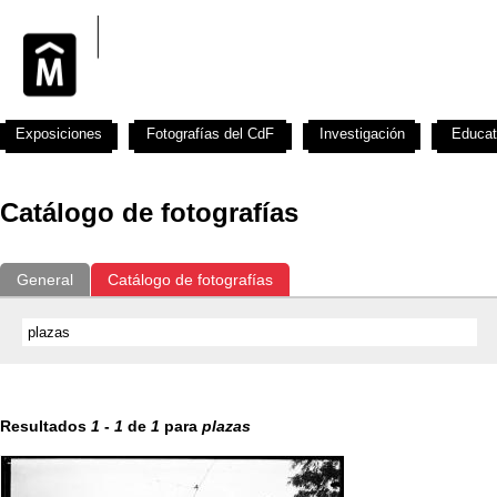
Exposiciones
Fotografías del CdF
Investigación
Educat
Catálogo de fotografías
General
Catálogo de fotografías
Resultados
1
-
1
de
1
para
plazas