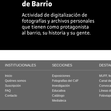
INSTITUCIONALES
SECCIONES
DESTA
Inicio
Exposiciones
MUFF, fes
Quiénes somos
Fotografías del CdF
Canal d
Suscripción
Investigación
Convoca
FAQ
Educativa
Líneas d
Contacto
Catálogo
Fotoviaj
Mediateca