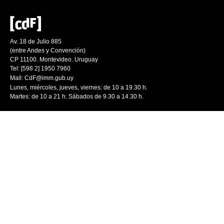
Av. 18 de Julio 885
(entre Andes y Convención)
CP 11100. Montevideo. Uruguay
Tel: [598 2] 1950 7960
Mail:
CdF@imm.gub.uy
Lunes, miércoles, jueves, viernes: de 10 a 19.30 h.
Martes: de 10 a 21 h. Sábados de 9.30 a 14.30 h.